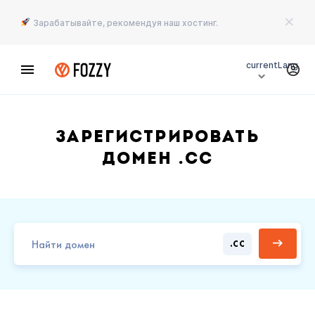
Зарабатывайте, рекомендуя наш хостинг.
currentLang
Зарегистрировать
домен .CC
.CC