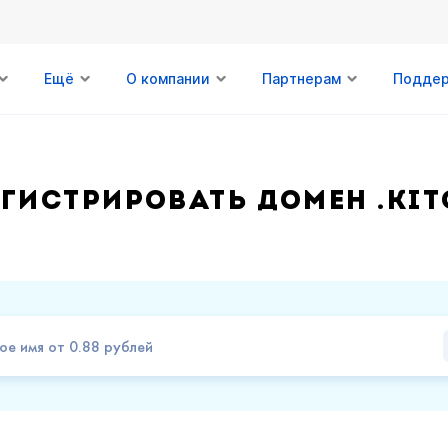
Ещё
О компании
Партнерам
Подде
егистрировать домен .KIT