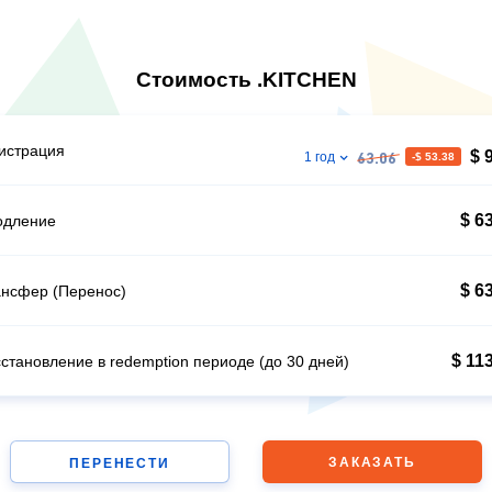
Стоимость .KITCHEN
истрация
$ 
1 год
-$ 53.38
63.06
$ 6
одление
$ 6
нсфер (Перенос)
$ 11
становление в redemption периоде (до 30 дней)
ЗАКАЗАТЬ
ПЕРЕНЕСТИ