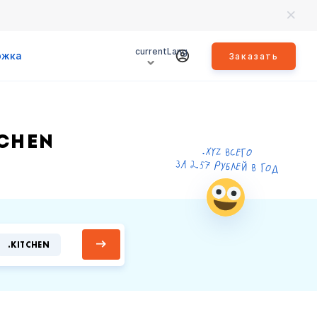
currentLang
ржка
Заказать
CHEN
.XYZ ВСЕГО
ЗА 2.57 РУБЛЕЙ В ГОД
.KITCHEN