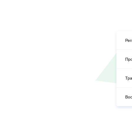
Рег
Пр
Тра
Вос