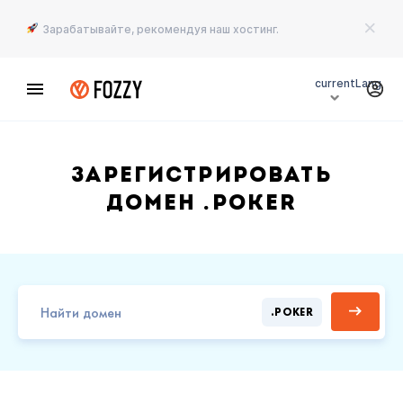
Зарабатывайте, рекомендуя наш хостинг.
currentLang
Зарегистрировать
домен .POKER
.POKER