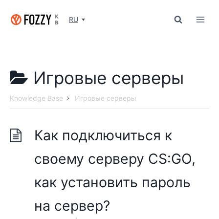
Перейти
к
RU
содержимому
Игровые серверы
Knowledge Base
Игровые серверы
Как подключиться к
своему серверу CS:GO,
как установить пароль
на сервер?