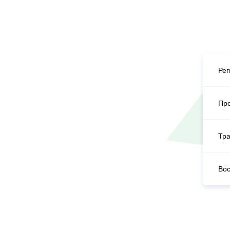
Рег
Пр
Тра
Вос