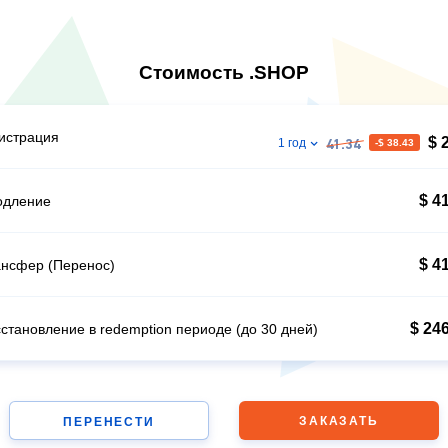
Стоимость .SHOP
истрация
$ 
1 год
-$ 38.43
41.34
$ 4
одление
$ 4
нсфер (Перенос)
$ 24
становление в redemption периоде (до 30 дней)
ЗАКАЗАТЬ
ПЕРЕНЕСТИ