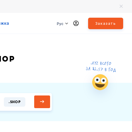
ржка
Заказать
Рус
HOP
.XYZ ВСЕГО
ЗА $2.57 В ГОД
.SHOP