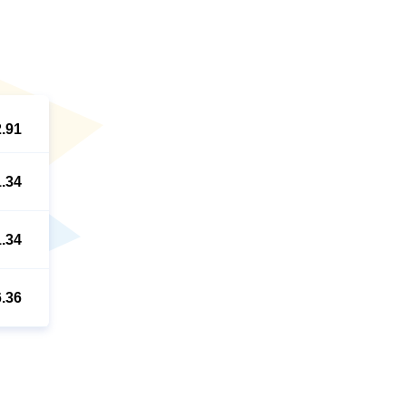
2.91
1.34
1.34
6.36