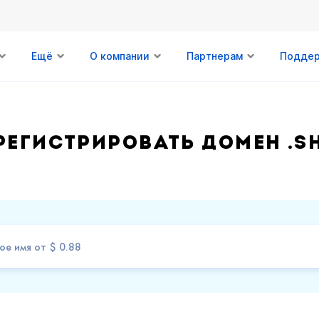
Ещё
О компании
Партнерам
Подде
регистрировать домен .S