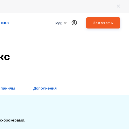
ржка
Заказать
Рус
кс
мпаниям
Дополнения
с-брокерами.