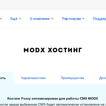
Ещё
О компании
Партнерам
Подде
MODX хостинг
сть
Характеристики
Преимущества
Доп
Хостинг Fozzy оптимизирован для работы CMS MODX
.
после заказа выбранная CMS будет автоматически установлена на х