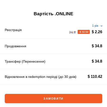
Вартість .ONLINE
1 рік
Реєстрація
$ 2.26
-$ 32.54
34.8
$ 34.8
Продовження
$ 34.8
Трансфер (Перенесення)
$ 110.42
Вiдновлення в redemption періоді (до 30 днів)
ЗАМОВИТИ