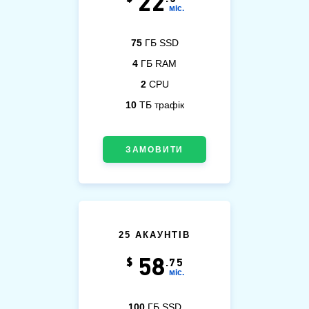
22
міс.
75
ГБ SSD
4
ГБ RAM
2
CPU
10
ТБ трафік
ЗАМОВИТИ
25 АКАУНТІВ
58
$
.75
міс.
100
ГБ SSD