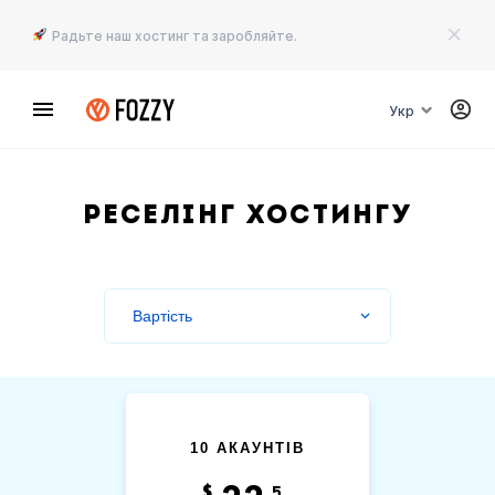
Радьте наш хостинг та заробляйте.
Укр
Реселінг хостингу
10 АКАУНТІВ
$
.5