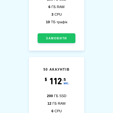
6
ГБ RAM
3
CPU
10
ТБ трафік
ЗАМОВИТИ
50 АКАУНТІВ
112
$
.5
міс.
200
ГБ SSD
12
ГБ RAM
6
CPU