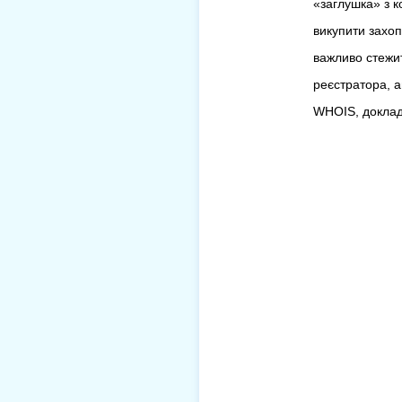
«заглушка» з к
викупити захоп
важливо стежит
реєстратора, а
WHOIS, доклад