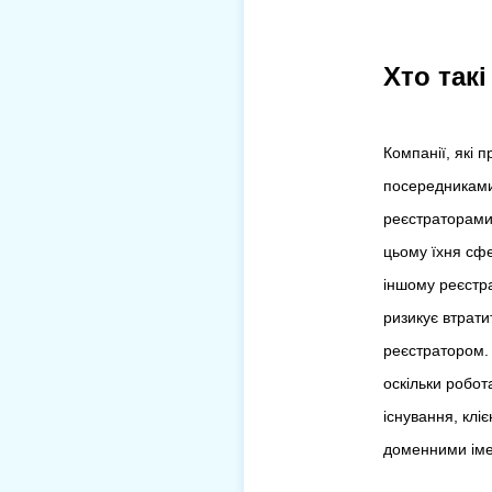
Хто так
Компанії, які 
посередниками
реєстраторами.
цьому їхня сфе
іншому реєстра
ризикує втрати
реєстратором. 
оскільки робот
існування, клі
доменними іме