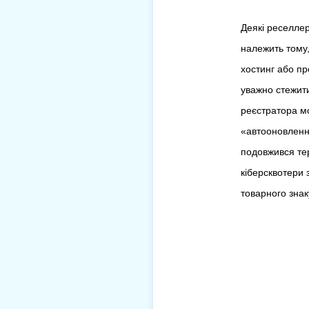
Деякі реселле
належить тому,
хостинг або пр
уважно стежити
реєстратора мо
«автооновлення
подовжився тер
кіберсквотери 
товарного знак