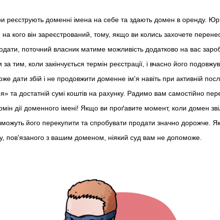
ри реєструють доменні імена на себе та здають домен в оренду. Ю
 на кого він зареєстрований, тому, якщо ви колись захочете перене
одати, поточний власник матиме можливість додатково на вас заро
 за тим, коли закінчується термін реєстрації, і вчасно його подовжу
же дати збій і не продовжити доменне ім'я навіть при активній посл
» та достатній сумі коштів на рахунку. Радимо вам самостійно пере
мін дії доменного імені! Якщо ви проґавите момент, коли домен зві
зможуть його перекупити та спробувати продати значно дорожче. Я
у, пов'язаного з вашим доменом, ніякий суд вам не допоможе.