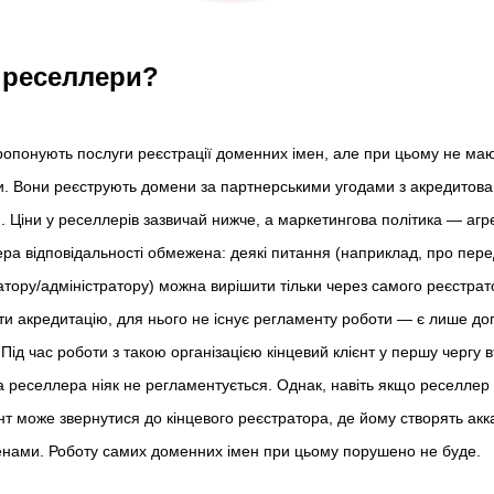
і реселлери?
пропонують послуги реєстрації доменних імен, але при цьому не маю
. Вони реєструють домени за партнерськими угодами з акредитов
 Ціни у реселлерів зазвичай нижче, а маркетингова політика — агр
ра відповідальності обмежена: деякі питання (наприклад, про пер
тору/адміністратору) можна вирішити тільки через самого реєстрат
ти акредитацію, для нього не існує регламенту роботи — є лише дого
Під час роботи з такою організацією кінцевий клієнт у першу чергу в
а реселлера ніяк не регламентується. Однак, навіть якщо реселлер
єнт може звернутися до кінцевого реєстратора, де йому створять акка
нами. Роботу самих доменних імен при цьому порушено не буде.