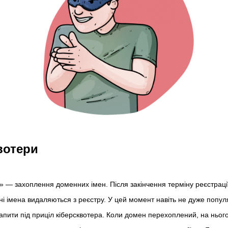
вотери
» — захоплення доменних імен. Після закінчення терміну реєстраці
ні імена видаляються з реєстру. У цей момент навіть не дуже попу
апити під приціл кіберсквотера. Коли домен перехоплений, на ньог