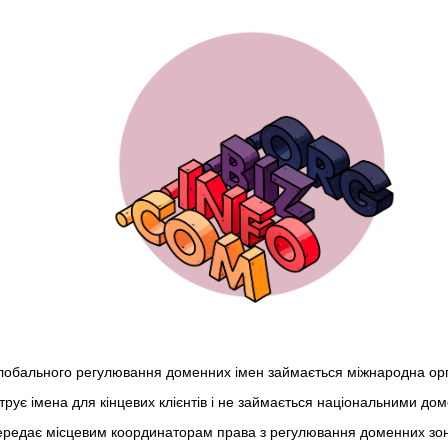
обального регулювання доменних імен займається міжнародна орг
трує імена для кінцевих клієнтів і не займається національними д
редає місцевим координаторам права з регулювання доменних зон