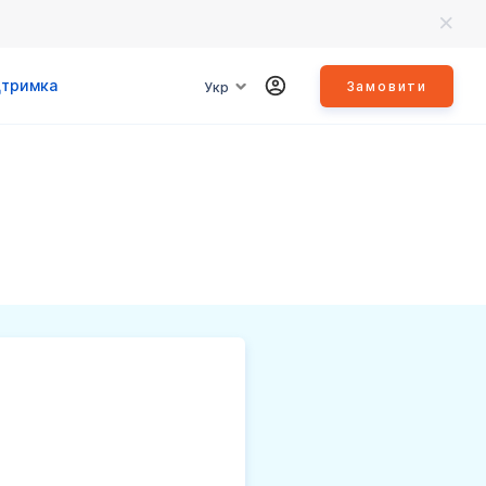
дтримка
Замовити
Укр