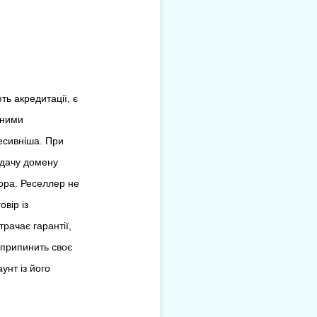
ть акредитації, є
аними
есивніша. При
едачу домену
ора. Реселлер не
вір із
трачає гарантії,
 припинить своє
унт із його