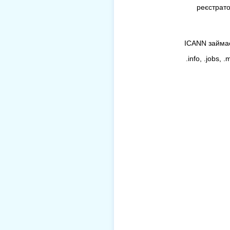
реєстратор
ICANN займаєт
.info, .jobs, 