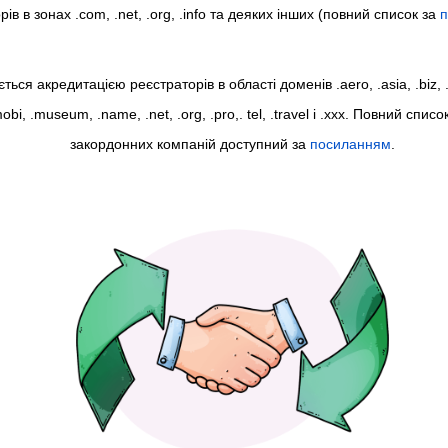
ів в зонах .com, .net, .org, .info та деяких інших (повний список за
ься акредитацією реєстраторів в області доменів .aero, .asia, .biz, .
.mobi, .museum, .name, .net, .org, .pro,. tel, .travel і .xxx. Повний спи
закордонних компаній доступний за
посиланням
.