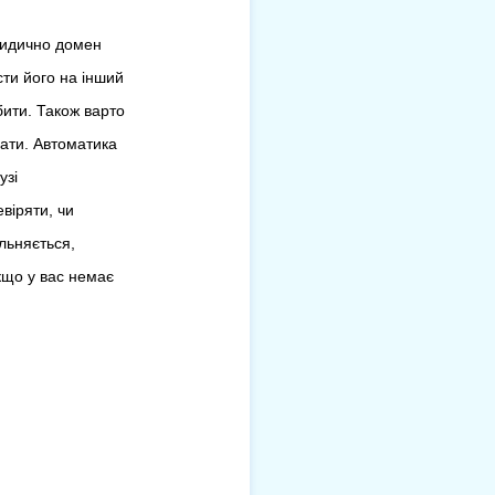
ридично домен
сти його на інший
бити. Також варто
вати. Автоматика
узі
віряти, чи
льняється,
кщо у вас немає