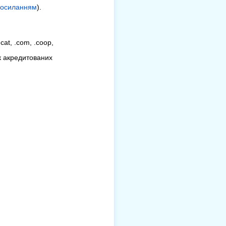
посиланням
).
cat, .com, .coop,
сок акредитованих