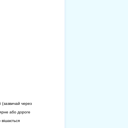
ї (зазвичай через
лярне або дороге
о вішається