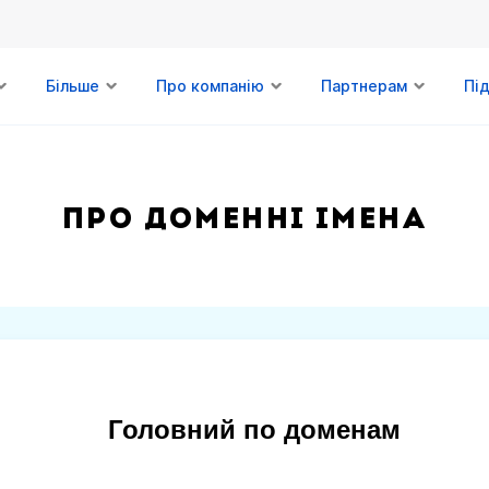
Більше
Про компанію
Партнерам
Пі
Про доменні імена
Головний по доменам