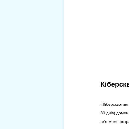
Кіберск
«Кіберсквотинг
30 днів) домен
ім'я може потр