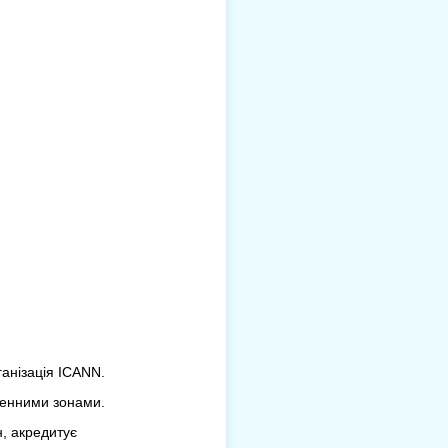
анізація ICANN.
оменними зонами.
, акредитує