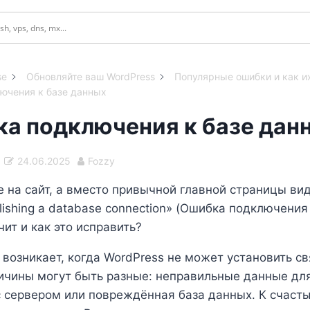
se
Обновляйте ваш WordPress
Популярные ошибки и как и
ючения к базе данных
а подключения к базе дан
24.06.2025
Fozzy
е на сайт, а вместо привычной главной страницы ви
blishing a database connection» (Ошибка подключения
чит и как это исправить?
 возникает, когда WordPress не может установить св
ичины могут быть разные: неправильные данные для
 сервером или повреждённая база данных. К счасть