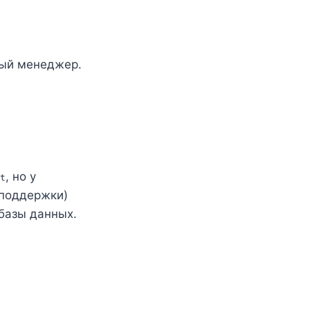
вый менеджер.
, но у
t
 поддержки)
базы данных.
.