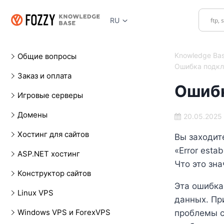
Перейти
к
RU
содержимому
Knowledge Ba
Общие вопросы
Ошибка подкл
Заказ и оплата
Ошибк
Игровые серверы
Домены
20.05.2025
Хостинг для сайтов
Вы заходит
«Error esta
ASP.NET хостинг
Что это зна
Конструктор сайтов
Эта ошибка
Linux VPS
данных. Пр
Windows VPS и ForexVPS
проблемы с