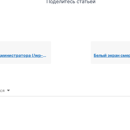
Поделитесь статьей
стратора (/wp-admin) недоступна
ся