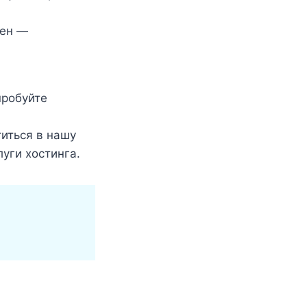
жен —
пробуйте
титься в нашу
уги хостинга.