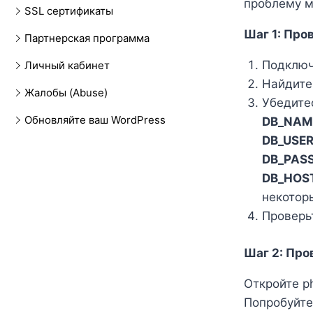
проблему м
SSL сертификаты
Шаг 1: Про
Партнерская программа
Подключ
Личный кабинет
Найдите
Жалобы (Abuse)
Убедите
Обновляйте ваш WordPress
DB_NAM
DB_USE
DB_PAS
DB_HOS
некотор
Проверь
Шаг 2: Про
Откройте p
Попробуйте 