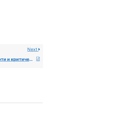
Next
Белый экран смерти и критические ошибки в WordPress