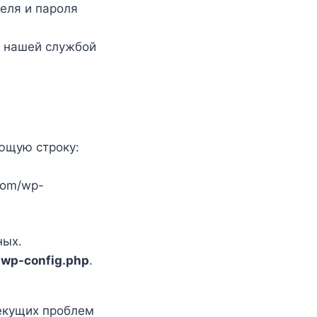
теля и пароля
с нашей службой
ющую строку:
.com/wp-
ных.
з
wp-config.php
.
текущих проблем