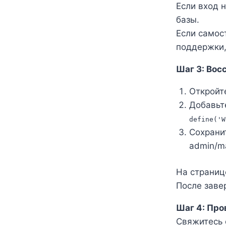
Если вход 
базы.
Если самос
поддержки,
Шаг 3: Вос
Откройт
Добавьт
define('W
Сохранит
admin/ma
На страниц
После заве
Шаг 4: Про
Свяжитесь 