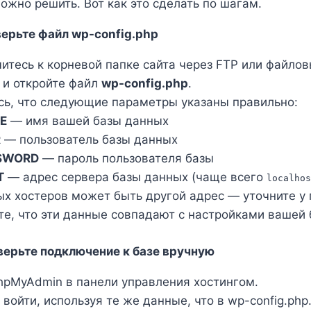
ожно решить. Вот как это сделать по шагам.
верьте файл wp-config.php
итесь к корневой папке сайта через FTP или файло
 и откройте файл
wp-config.php
.
сь, что следующие параметры указаны правильно:
E
— имя вашей базы данных
R
— пользователь базы данных
SWORD
— пароль пользователя базы
T
— адрес сервера базы данных (чаще всего
localhos
ых хостеров может быть другой адрес — уточните у
те, что эти данные совпадают с настройками вашей 
верьте подключение к базе вручную
hpMyAdmin в панели управления хостингом.
войти, используя те же данные, что в wp-config.php