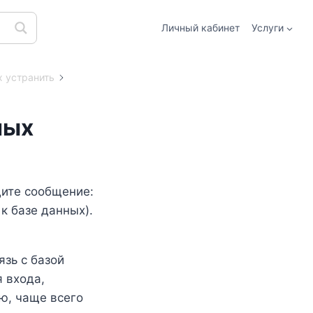
Личный кабинет
Услуги
х устранить
ных
дите сообщение:
 к базе данных).
язь с базой
 входа,
ю, чаще всего