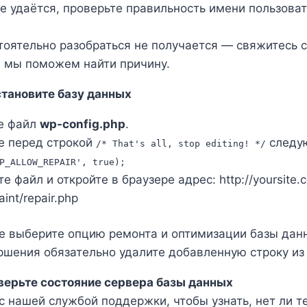
не удаётся, проверьте правильность имени пользова
тоятельно разобраться не получается — свяжитесь 
 мы поможем найти причину.
становите базу данных
е файл
wp-config.php
.
е перед строкой
следу
/* That's all, stop editing! */
P_ALLOW_REPAIR', true);
е файл и откройте в браузере адрес: http://yoursite
int/repair.php
е выберите опцию ремонта и оптимизации базы дан
ршения обязательно удалите добавленную строку и
верьте состояние сервера базы данных
с нашей службой поддержки, чтобы узнать, нет ли 