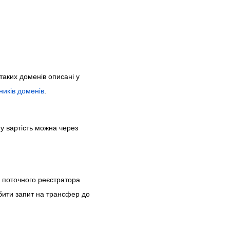
таких доменів описані у
ників доменів
.
ну вартість можна через
д поточного реєстратора
бити запит на трансфер до