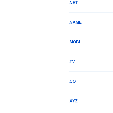
.NET
.NAME
.MOBI
.TV
.CO
.XYZ