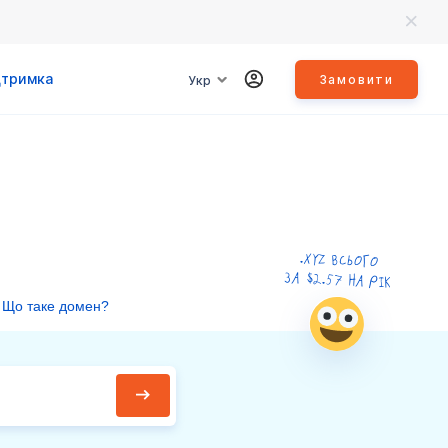
дтримка
Замовити
Укр
.XYZ ВСЬОГО
ЗА $
2.57
НА РІК
Що таке домен?