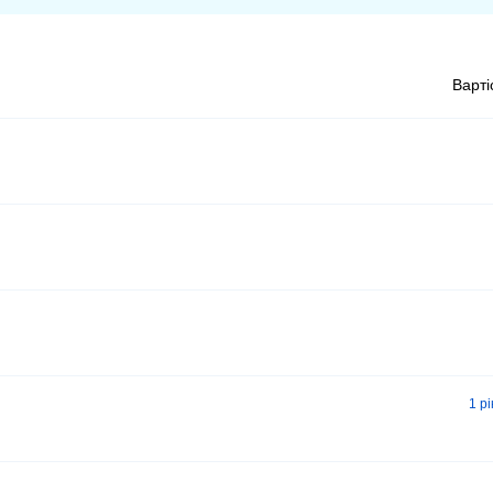
Варті
1 р